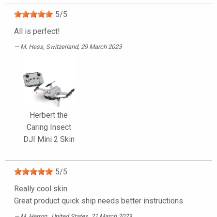
5
/
5
All is perfect!
M. Hess
, Switzerland, 29 March 2023
Herbert the
Caring Insect
DJI Mini 2 Skin
5
/
5
Really cool skin
Great product quick ship needs better instructions
M. Herron
, United States, 21 March 2023